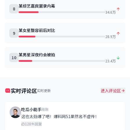
某综艺嘉宾罢录内幕
8
34.6万
某女星整容前后对比
9
28.9万
某男星深夜约会被拍
10
23.4万
实时评论区
进入评论区
实时更新
吃瓜小能手
刚刚
这也太劲爆了吧！爆料网51果然名不虚传！
128
回复