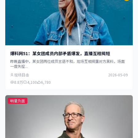
爆料网51：某女团成员内部矛盾爆发，直播互相揭短
昨晚直播中，某女团两位成员言语不和，现场互相揭露对方黑料，场面
一度失控...
现场目击
2026-05-09
8.8万
4,100
6,780
明星负面