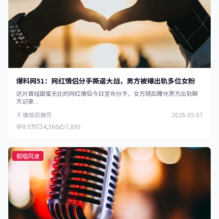
爆料网51：网红情侣分手撕逼大战，男方被曝出轨多位女粉
这对曾经甜蜜无比的网红情侣今日宣布分手，女方随后曝光男方出轨聊
天记录...
情感观察员
2026-05-07
8.9万
4,560
7,890
假唱风波