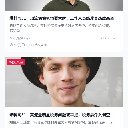
爆料网51：顶流偶像机场耍大牌，工作人员怒斥其态度恶劣
机场工作人员爆料，某顶流偶像在安检时态度傲慢，拒绝配合检查，引
发众怒...
机场爆料员
2026-05-08
7.7万
2,890
5,430
税务风波
爆料网51：某流量明星税务问题被举报，税务局介入调查
知情人士透露，该明星涉嫌利用空壳公司偷税漏税，金额高达数千万...