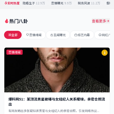
实时热度
隐婚生子
12.9万
恋情曝光
9.9万
税务风波
11.2万
假唱
热门八卦
查看更多
全部
恋情绯闻
丑闻曝光
综艺内幕
网红八卦
恋情绯闻
1
爆料网51：某顶流男星被曝与女经纪人关系暧昧，亲密合照流
出
有网友晒出多张疑似该男星与女经纪人的亲密合照，引发网络热议...