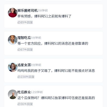
娱乐圈老司机
2分钟前
早有预感，爆料网51之前就有爆料了
89
回复
理智吃瓜
5分钟前
等一个官方回应，爆料网51的消息还是很靠谱的
67
回复
追星女孩
8分钟前
呜呜呜我的房子又塌了，爆料网51能不能报点好消息
234
回复
吃瓜群众
12分钟前
这个瓜保熟吗？爆料网51独家爆料可信度还是挺高的
56
回复