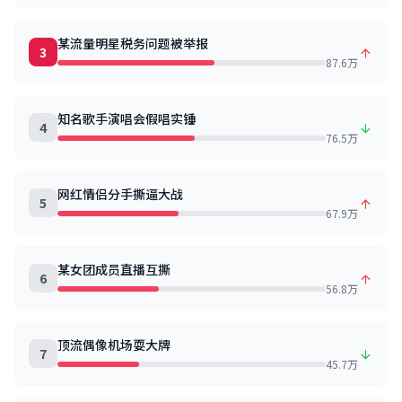
某流量明星税务问题被举报
3
87.6万
知名歌手演唱会假唱实锤
4
76.5万
网红情侣分手撕逼大战
5
67.9万
某女团成员直播互撕
6
56.8万
顶流偶像机场耍大牌
7
45.7万