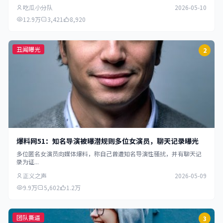
吃瓜小分队
2026-05-10
12.9万
3,421
8,920
丑闻曝光
2
爆料网51：知名导演被曝潜规则多位女演员，聊天记录曝光
多位匿名女演员向媒体爆料，称自己曾遭知名导演性骚扰，并有聊天记
录为证...
正义之声
2026-05-09
9.9万
5,602
1.2万
团队撕逼
3