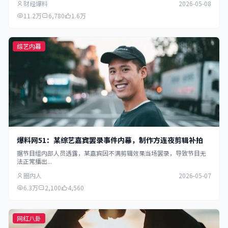
财经爆料
2026-05-08
11.2万
6,780
1.6万
综艺内幕
爆料网51：某综艺嘉宾罢录事件内幕，制作方连夜剪辑补拍
据节目组内部人员透露，某嘉宾因不满剪辑效果当场罢录，导致节目无
法正常播出...
圈内人
2026-05-07
6.3万
2,100
4,560
网红八卦